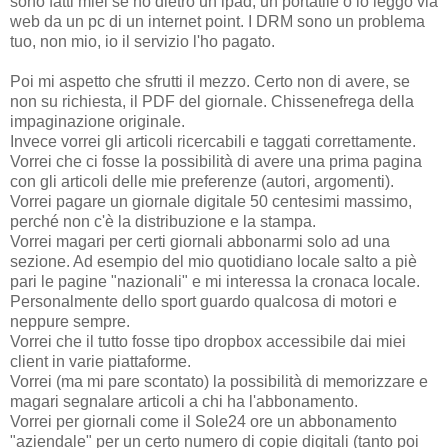
sono fatti miei se ho dietro un ipad, un portatile o lo leggo via
web da un pc di un internet point. I DRM sono un problema
tuo, non mio, io il servizio l'ho pagato.
Poi mi aspetto che sfrutti il mezzo. Certo non di avere, se
non su richiesta, il PDF del giornale. Chissenefrega della
impaginazione originale.
Invece vorrei gli articoli ricercabili e taggati correttamente.
Vorrei che ci fosse la possibilità di avere una prima pagina
con gli articoli delle mie preferenze (autori, argomenti).
Vorrei pagare un giornale digitale 50 centesimi massimo,
perché non c'è la distribuzione e la stampa.
Vorrei magari per certi giornali abbonarmi solo ad una
sezione. Ad esempio del mio quotidiano locale salto a piè
pari le pagine "nazionali" e mi interessa la cronaca locale.
Personalmente dello sport guardo qualcosa di motori e
neppure sempre.
Vorrei che il tutto fosse tipo dropbox accessibile dai miei
client in varie piattaforme.
Vorrei (ma mi pare scontato) la possibilità di memorizzare e
magari segnalare articoli a chi ha l'abbonamento.
Vorrei per giornali come il Sole24 ore un abbonamento
"aziendale" per un certo numero di copie digitali (tanto poi