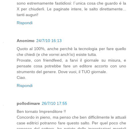
sono estremamente fastidiosi: l´unica cosa che guardo é la
X per chiuderli. Le paginate intere, le salto direttamente...
tanti auguri!
Rispondi
Anonimo
24/7/10 16:13
Quoto al 100%, anche perchè la tecnologia per fare quello
che chiedi (e che vorrei anch'io) esiste tutta.
Provate, con friendfeed, a farvi il giornale su misura, e
pensate cosa potrebbe fare un editore accorto con uno
strumento del genere. Dove vuoi, il TUO giornale.
Ciao.
Rispondi
pollodimare
26/7/10 17:55
Ben tornato Imprenditore !!
Concordo in pieno, ma penso che ben difficilmente le attuali
case editrici potranno fare questo salto. Per quel poco che
conosco del settore, ho notato delle incrostazioni mentali