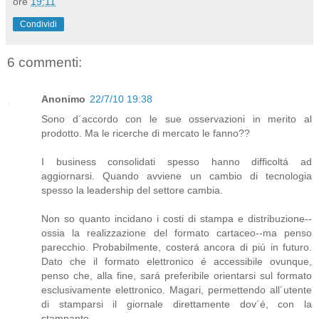
ore
19:11
Condividi
6 commenti:
Anonimo
22/7/10 19:38
Sono d´accordo con le sue osservazioni in merito al
prodotto. Ma le ricerche di mercato le fanno??
I business consolidati spesso hanno difficoltá ad
aggiornarsi. Quando avviene un cambio di tecnologia
spesso la leadership del settore cambia.
Non so quanto incidano i costi di stampa e distribuzione--
ossia la realizzazione del formato cartaceo--ma penso
parecchio. Probabilmente, costerá ancora di piú in futuro.
Dato che il formato elettronico é accessibile ovunque,
penso che, alla fine, sará preferibile orientarsi sul formato
esclusivamente elettronico. Magari, permettendo all´utente
di stamparsi il giornale direttamente dov´é, con la
stampante.