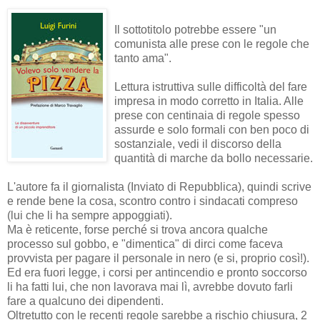
Il sottotitolo potrebbe essere "un
comunista alle prese con le regole che
tanto ama".
Lettura istruttiva sulle difficoltà del fare
impresa in modo corretto in Italia. Alle
prese con centinaia di regole spesso
assurde e solo formali con ben poco di
sostanziale, vedi il discorso della
quantità di marche da bollo necessarie.
L'autore fa il giornalista (Inviato di Repubblica), quindi scrive
e rende bene la cosa, scontro contro i sindacati compreso
(lui che li ha sempre appoggiati).
Ma è reticente, forse perché si trova ancora qualche
processo sul gobbo, e "dimentica" di dirci come faceva
provvista per pagare il personale in nero (e si, proprio così!).
Ed era fuori legge, i corsi per antincendio e pronto soccorso
li ha fatti lui, che non lavorava mai lì, avrebbe dovuto farli
fare a qualcuno dei dipendenti.
Oltretutto con le recenti regole sarebbe a rischio chiusura, 2