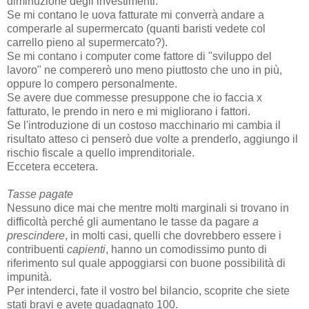
diminuzione degli investimenti.
Se mi contano le uova fatturate mi converrà andare a
comperarle al supermercato (quanti baristi vedete col
carrello pieno al supermercato?).
Se mi contano i computer come fattore di "sviluppo del
lavoro" ne compererò uno meno piuttosto che uno in più,
oppure lo compero personalmente.
Se avere due commesse presuppone che io faccia x
fatturato, le prendo in nero e mi migliorano i fattori.
Se l'introduzione di un costoso macchinario mi cambia il
risultato atteso ci penserò due volte a prenderlo, aggiungo il
rischio fiscale a quello imprenditoriale.
Eccetera eccetera.
Tasse pagate
Nessuno dice mai che mentre molti marginali si trovano in
difficoltà perché gli aumentano le tasse da pagare
a
prescindere
, in molti casi, quelli che dovrebbero essere i
contribuenti
capienti
, hanno un comodissimo punto di
riferimento sul quale appoggiarsi con buone possibilità di
impunità.
Per intenderci, fate il vostro bel bilancio, scoprite che siete
stati bravi e avete guadagnato 100.