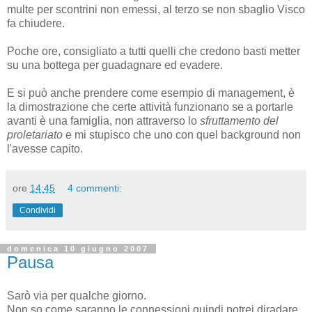
multe per scontrini non emessi, al terzo se non sbaglio Visco
fa chiudere.
Poche ore, consigliato a tutti quelli che credono basti metter
su una bottega per guadagnare ed evadere.
E si può anche prendere come esempio di management, è
la dimostrazione che certe attività funzionano se a portarle
avanti è una famiglia, non attraverso lo
sfruttamento del
proletariato
e mi stupisco che uno con quel background non
l'avesse capito.
ore
14:45
4 commenti:
Condividi
domenica 10 giugno 2007
Pausa
Sarò via per qualche giorno.
Non so come saranno le connessioni quindi potrei diradare