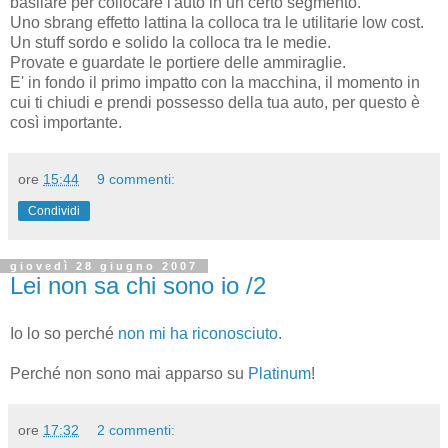
basilare per collocare l'auto in un certo segmento.
Uno sbrang effetto lattina la colloca tra le utilitarie low cost.
Un stuff sordo e solido la colloca tra le medie.
Provate e guardate le portiere delle ammiraglie.
E' in fondo il primo impatto con la macchina, il momento in
cui ti chiudi e prendi possesso della tua auto, per questo è
così importante.
ore
15:44
9 commenti:
Condividi
giovedì 28 giugno 2007
Lei non sa chi sono io /2
Io lo so perché
non mi ha riconosciuto
.
Perché non sono mai apparso su
Platinum
!
ore
17:32
2 commenti: