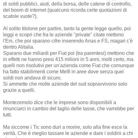
di soldi pubblici, aiuti, della borsa, delle catene di controllo,
del boom di internet (qualcuno ricorda certe quotazioni di
scatole vuote?).
Al solito titolone per partire, tanto la gente legge quello, poi
leggi e scopri che fra le aziende "private" citate mettono
l'Eni, che poi sparano cifre inserendo Anas e FS, magari c'è
dentro Alitalia.
Sparano due miliardi per Fiat poi (tra parentesi) mettono che
in effetti ne hanno presi 415 milioni in 5 anni, molti certo, ma
quelli non risolutivi per un'azienda come Fiat che comunque
ha fatto stabilimenti come Melfi in aree dove senza quei
soldi non andava di sicuro.
Si ammette che molte aziende del sud sopravvivono solo
grazie a quelli.
Montezemolo dice che le imprese sono disponibili a
rinunciarci in cambio del taglio delle tasse, che varrebbe per
tutti.
Ma siccome i Tic sono duri a morire, solo alla fine esce la
verità. Che è meglio tassare le aziende e dare i soldini a chi