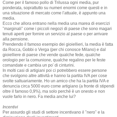
Come per il famoso pollo di Trilussa ogni media, pur
ponderata, soprattutto su numeri enormi come questi e in
una situazione di mercato come l'attuale, è appunto una
media.
Ecco che allora entrano nella media una marea di esercizi
"marginali" come i piccoli negozi di paese che sono magari
tenuti aperti per fornire un servizio al paese o per arrivare
alla pensione.
Prendendo il famoso esempio dei gioiellieri, la media è fatta
da Rocca, Gobbi o Verga (per chi conosce Milano) e dal
gioielliere di paese che vende qualche fede, qualche
orologio per la comunione, qualche regalino per le feste
comandate e cambia un po' di cinturini.
In molti casi di artigiani poi ci potrebbero essere persone
che svolgono altre attività e hanno la partita IVA per cose
svolte saltuariamente. Ho un amico che ha la partita IVA e
denuncia circa 5000 euro come artigiano (a fronte di stipendi
oltre il famoso 0,9%), ma solo perché è un onesto e non
vuole farlo in nero. Fa media anche lui?
Incentivi
Per assurdo gli studi di settore incentivano il "nero" e la