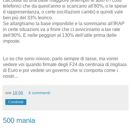
calcolata su una base maggiore (esempio le auto o i costi
telefonici che da quest'anno si scaricano all'80%, o le spese
d rappresentanza, o certe oscillazioni cambi) e quindi vale
ben più del 33% teorico.
Se allarghiamo la base imponibile e la sommiamo all'IRAP
in certe situazioni va a finire che ci avviciniamo a tax rate
dell'80%. E nelle peggiori al 130% dell'utile prima delle
imposte.
Lo so che sono noioso, parlo sempre di tasse, ma vorrei
vedere voi quando firmate degli F24 da centinaia di migliaia
di Euro e poi vedete un governo che si comporta come i
nostri...
ore
18:06
4 commenti:
Condividi
500 mania