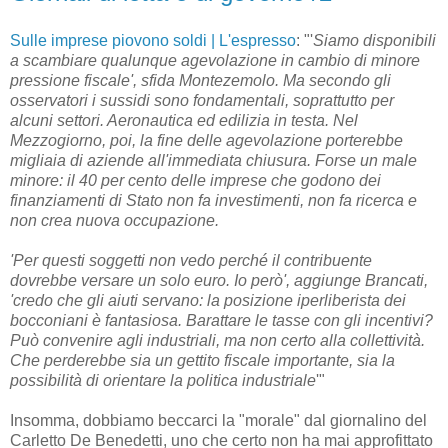
Sulle imprese piovono soldi | L'espresso
: "'
Siamo disponibili
a scambiare qualunque agevolazione in cambio di minore
pressione fiscale', sfida Montezemolo. Ma secondo gli
osservatori i sussidi sono fondamentali, soprattutto per
alcuni settori. Aeronautica ed edilizia in testa. Nel
Mezzogiorno, poi, la fine delle agevolazione porterebbe
migliaia di aziende all'immediata chiusura. Forse un male
minore: il 40 per cento delle imprese che godono dei
finanziamenti di Stato non fa investimenti, non fa ricerca e
non crea nuova occupazione.
'Per questi soggetti non vedo perché il contribuente
dovrebbe versare un solo euro. Io però', aggiunge Brancati,
'credo che gli aiuti servano: la posizione iperliberista dei
bocconiani è fantasiosa. Barattare le tasse con gli incentivi?
Può convenire agli industriali, ma non certo alla collettività.
Che perderebbe sia un gettito fiscale importante, sia la
possibilità di orientare la politica industriale
'"
Insomma, dobbiamo beccarci la "morale" dal giornalino del
Carletto De Benedetti, uno che certo non ha mai approfittato