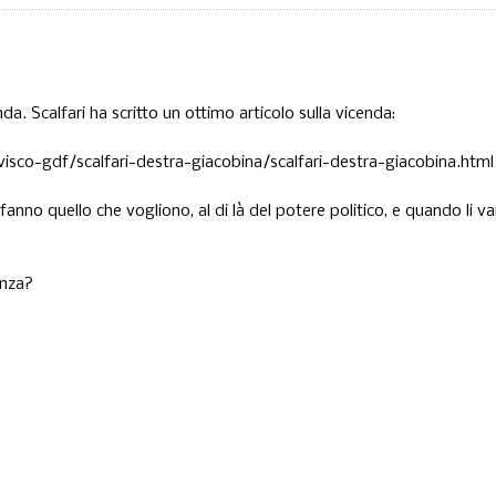
. Scalfari ha scritto un ottimo articolo sulla vicenda:
sco-gdf/scalfari-destra-giacobina/scalfari-destra-giacobina.html
anno quello che vogliono, al di là del potere politico, e quando li va
anza?