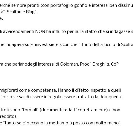
erché sempre pronti (con portafoglio gonfio e interessi ben dissimul
": Scalfari e Biagi.
e.
gli avvicendamenti NON ha influito per nulla ilfatto che si indagasse 
indagava su Fininvest siete sicuri che il tono dell'articolo di Scalfa
era che parlanodegli interessi di Goldman, Prodi, Draghi & Co?
migliorati come competenza. Hanno il difetto, rispetto a quelli
ai bello se sai di essere in regola essere trattato da delinquente.
ontrolli sono "formali" (documenti redatti correttamente) e non
 reddito).
dire "tanto se ci beccano la mettiamo a posto con molto meno".