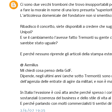
Ci sono due vecchi tromboni che trovo insopportabili p
a fare la morale in nome di una loro presunta "superiorità
L'articolessa domenicale del fondatore non si smentisc
Ribadisco il concetto, siete disponibili a credere che su
Unipol?
E se il cambiamento l'avesse fatto Tremonti su gente che 
sarebbe stato uguale?
E perché nessuno riprende gli articoli della stampa est
@ Aemilius
Mi chiedi cosa penso della GdF.
Dipende, negli ultimi anni (anche sotto Tremonti) sono 
dell'agenzia delle entrate di agire da militari, e non è m
In Italia l'evasione è così alta anche perché spesso i c
sostanziali (coerenza del business e dello stile di vita al
E perché parlando con molti commercialisti ti sentivi 
3/6/07 19:35