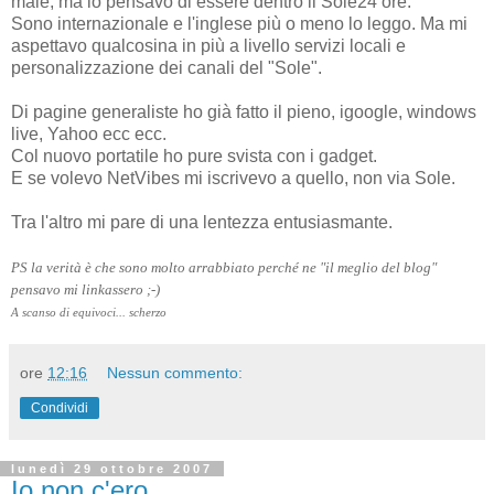
male, ma io pensavo di essere dentro il Sole24 ore.
Sono internazionale e l'inglese più o meno lo leggo. Ma mi
aspettavo qualcosina in più a livello servizi locali e
personalizzazione dei canali del "Sole".
Di pagine generaliste ho già fatto il pieno, igoogle, windows
live, Yahoo ecc ecc.
Col nuovo portatile ho pure svista con i gadget.
E se volevo NetVibes mi iscrivevo a quello, non via Sole.
Tra l'altro mi pare di una lentezza entusiasmante.
PS la verità è che sono molto arrabbiato perché ne "il meglio del blog"
pensavo mi linkassero ;-)
A scanso di equivoci... scherzo
ore
12:16
Nessun commento:
Condividi
lunedì 29 ottobre 2007
Io non c'ero