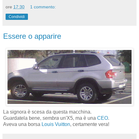
ore
17:30
1 commento:
Condividi
Essere o apparire
La signora è scesa da questa macchina.
Guardatela bene,
sembra
un'X5, ma è una
CEO
.
Aveva una borsa
Louis Vuitton
, certamente vera!