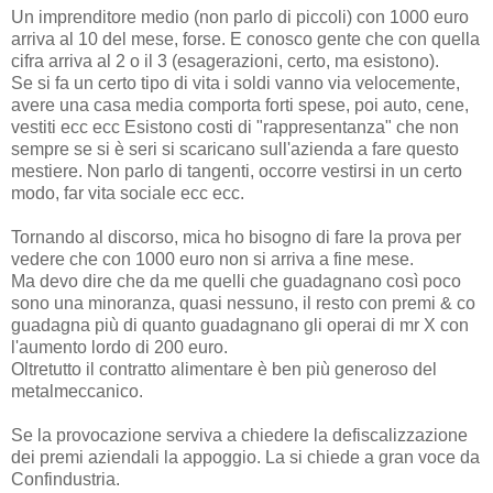
Un imprenditore medio (non parlo di piccoli) con 1000 euro
arriva al 10 del mese, forse. E conosco gente che con quella
cifra arriva al 2 o il 3 (esagerazioni, certo, ma esistono).
Se si fa un certo tipo di vita i soldi vanno via velocemente,
avere una casa media comporta forti spese, poi auto, cene,
vestiti ecc ecc Esistono costi di "rappresentanza" che non
sempre se si è seri si scaricano sull'azienda a fare questo
mestiere. Non parlo di tangenti, occorre vestirsi in un certo
modo, far vita sociale ecc ecc.
Tornando al discorso, mica ho bisogno di fare la prova per
vedere che con 1000 euro non si arriva a fine mese.
Ma devo dire che da me quelli che guadagnano così poco
sono una minoranza, quasi nessuno, il resto con premi & co
guadagna più di quanto guadagnano gli operai di mr X con
l'aumento lordo di 200 euro.
Oltretutto il contratto alimentare è ben più generoso del
metalmeccanico.
Se la provocazione serviva a chiedere la defiscalizzazione
dei premi aziendali la appoggio. La si chiede a gran voce da
Confindustria.