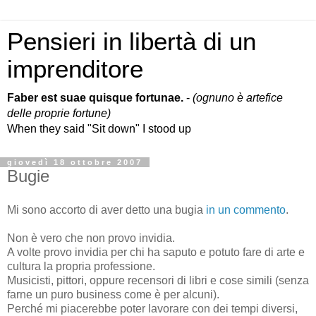
Pensieri in libertà di un
imprenditore
Faber est suae quisque fortunae.
-
(ognuno è artefice
delle proprie fortune)
When they said "Sit down" I stood up
giovedì 18 ottobre 2007
Bugie
Mi sono accorto di aver detto una bugia
in un commento
.
Non è vero che non provo invidia.
A volte provo invidia per chi ha saputo e potuto fare di arte e
cultura la propria professione.
Musicisti, pittori, oppure recensori di libri e cose simili (senza
farne un puro business come è per alcuni).
Perché mi piacerebbe poter lavorare con dei tempi diversi,