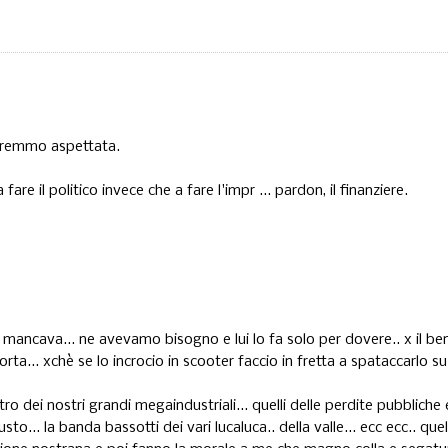
saremmo aspettata.
e il politico invece che a fare l'impr ... pardon, il finanziere.
i mancava... ne avevamo bisogno e lui lo fa solo per dovere.. x il be
rta... xchè se lo incrocio in scooter faccio in fretta a spataccarlo s
ro dei nostri grandi megaindustriali... quelli delle perdite pubbliche 
iusto... la banda bassotti dei vari lucaluca.. della valle... ecc ecc.. quel