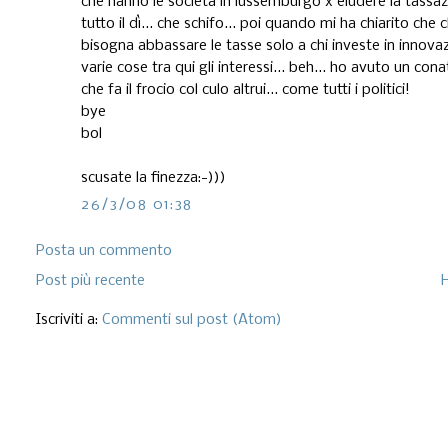
che hanno le società in lussemburgo x eludere la tassa
tutto il dì... che schifo... poi quando mi ha chiarito ch
bisogna abbassare le tasse solo a chi investe in innovaz
varie cose tra qui gli interessi... beh... ho avuto un cona
che fa il frocio col culo altrui... come tutti i politici!
bye
bol
scusate la finezza:-)))
26/3/08 01:38
Posta un commento
Post più recente
Iscriviti a:
Commenti sul post (Atom)