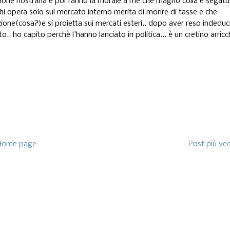
zione nostrana e poi fanno la morale a me che magno colla e segatu
e chi opera solo sul mercato interno merita di morire di tasse e che
ione(cosa?)e si proietta sui mercati esteri.. dopo aver reso indeduci
to.. ho capito perchè l'hanno lanciato in politica... è un cretino arricc
Home page
Post più ve