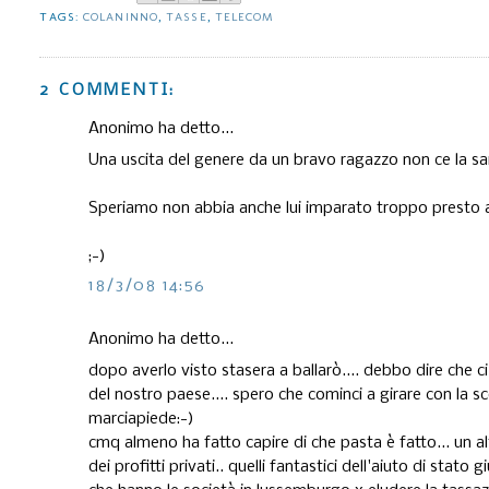
TAGS:
COLANINNO
,
TASSE
,
TELECOM
2 COMMENTI:
Anonimo ha detto...
Una uscita del genere da un bravo ragazzo non ce la 
Speriamo non abbia anche lui imparato troppo presto a far
;-)
18/3/08 14:56
Anonimo ha detto...
dopo averlo visto stasera a ballarò.... debbo dire che c
del nostro paese.... spero che cominci a girare con la sco
marciapiede:-)
cmq almeno ha fatto capire di che pasta è fatto... un alt
dei profitti privati.. quelli fantastici dell'aiuto di stato g