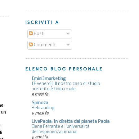
ISCRIVITI A
Post
Commenti
ELENCO BLOG PERSONALE
[mini]marketing
[È venerdì] Il nostro caso di studio
preferito è finito male
5 mesi fa
Spinoza
ne
Rebranding
u un
9 mesi fa
LivePaola: In diretta dal pianeta Paola
e
Elena Ferrante e l'universalità
dell'esperienza umana
li
6 anni fa