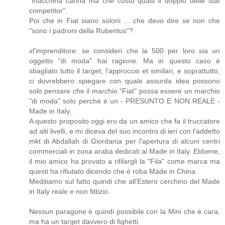
"macchina carina ma che costo quasi il doppio delle sue
competitor".
Poi che in Fiat siano soloni ... che devo dire se non che
"sono i padroni della Rubentus"?
xl'imprenditore: se consideri che la 500 per loro sia un
oggetto "di moda" hai ragione. Ma in questo caso è
sbagliato tutto il target, l'approccio et similari, e soprattutto,
ci dovrebbero spiegare con quale assurda idea possono
solo pensare che il marchio "Fiat" possa essere un marchio
"di moda" solo perchè è un - PRESUNTO E NON REALE -
Made in Italy.
A questo proposito oggi ero da un amico che fa il truccatore
ad alti livelli, e mi diceva del suo incontro di ieri con l'addetto
mkt di Abdallah di Giordania per l'apertura di alcuni centri
commerciali in zona araba dedicati al Made in Italy. Ebbene,
il mio amico ha provato a rifilargli la "Fila" come marca ma
questi ha rifiutato dicendo che è roba Made in China.
Meditiamo sul fatto quindi che all'Estero cerchino del Made
in Italy reale e non fittizio.
Nessun paragone è quindi possibile con la Mini che è cara,
ma ha un target davvero di fighetti.