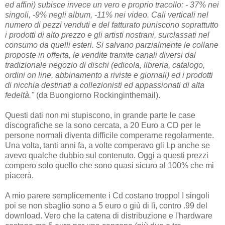
ed affini) subisce invece un vero e proprio tracollo: - 37% nei
singoli, -9% negli album, -11% nei video. Cali verticali nel
numero di pezzi venduti e del fatturato puniscono soprattutto
i prodotti di alto prezzo e gli artisti nostrani, surclassati nel
consumo da quelli esteri. Si salvano parzialmente le collane
proposte in offerta, le vendite tramite canali diversi dal
tradizionale negozio di dischi (edicola, libreria, catalogo,
ordini on line, abbinamento a riviste e giornali) ed i prodotti
di nicchia destinati a collezionisti ed appassionati di alta
fedeltà."
(da Buongiorno Rockinginthemail).
Questi dati non mi stupiscono, in grande parte le case
discografiche se la sono cercata, a 20 Euro a CD per le
persone normali diventa difficile comperarne regolarmente.
Una volta, tanti anni fa, a volte comperavo gli Lp anche se
avevo qualche dubbio sul contenuto. Oggi a questi prezzi
compero solo quello che sono quasi sicuro al 100% che mi
piacerà.
A mio parere semplicemente i Cd costano troppo! I singoli
poi se non sbaglio sono a 5 euro o giù di lì, contro .99 del
download. Vero che la catena di distribuzione e l'hardware