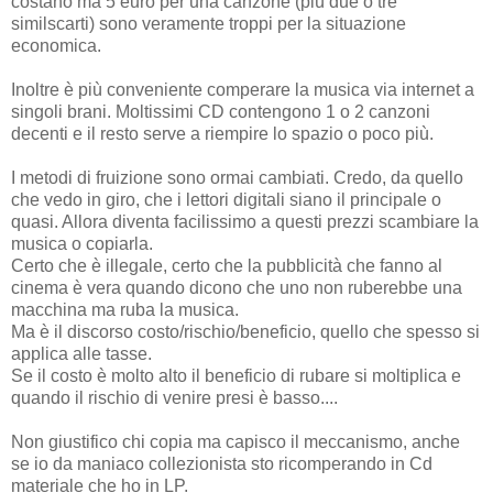
costano ma 5 euro per una canzone (più due o tre
similscarti) sono veramente troppi per la situazione
economica.
Inoltre è più conveniente comperare la musica via internet a
singoli brani. Moltissimi CD contengono 1 o 2 canzoni
decenti e il resto serve a riempire lo spazio o poco più.
I metodi di fruizione sono ormai cambiati. Credo, da quello
che vedo in giro, che i lettori digitali siano il principale o
quasi. Allora diventa facilissimo a questi prezzi scambiare la
musica o copiarla.
Certo che è illegale, certo che la pubblicità che fanno al
cinema è vera quando dicono che uno non ruberebbe una
macchina ma ruba la musica.
Ma è il discorso costo/rischio/beneficio, quello che spesso si
applica alle tasse.
Se il costo è molto alto il beneficio di rubare si moltiplica e
quando il rischio di venire presi è basso....
Non giustifico chi copia ma capisco il meccanismo, anche
se io da maniaco collezionista sto ricomperando in Cd
materiale che ho in LP.