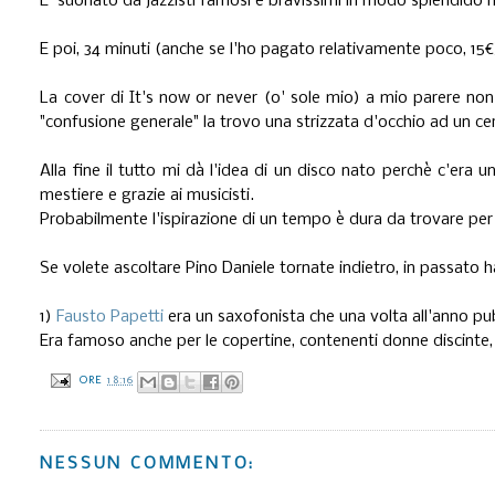
E' suonato da jazzisti famosi e bravissimi in modo splendido 
E poi, 34 minuti (anche se l'ho pagato relativamente poco, 15€
La cover di It's now or never (o' sole mio) a mio parere n
"confusione generale" la trovo una strizzata d'occhio ad un c
Alla fine il tutto mi dà l'idea di un disco nato perchè c'era 
mestiere e grazie ai musicisti.
Probabilmente l'ispirazione di un tempo è dura da trovare pe
Se volete ascoltare Pino Daniele tornate indietro, in passato h
1)
Fausto Papetti
era un saxofonista che una volta all'anno pu
Era famoso anche per le copertine, contenenti donne discinte, 
ORE
18:16
NESSUN COMMENTO: