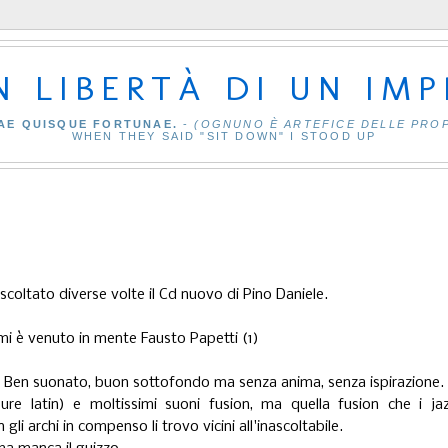
IN LIBERTÀ DI UN IM
AE QUISQUE FORTUNAE.
-
(OGNUNO È ARTEFICE DELLE PRO
WHEN THEY SAID "SIT DOWN" I STOOD UP
ascoltato diverse volte il Cd nuovo di Pino Daniele.
mi è venuto in mente Fausto Papetti (1)
. Ben suonato, buon sottofondo ma senza anima, senza ispirazione.
re latin) e moltissimi suoni fusion, ma quella fusion che i jazz
li archi in compenso li trovo vicini all'inascoltabile.