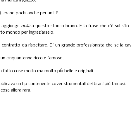
ma manca il guizzo.
), erano pochi anche per un LP.
on aggiunge
nulla
a questo storico brano. E la frase che c'è sul sito 
erto mondo per ingraziarselo.
un contratto da rispettare. Di un grande professionista che se la ca
r un cinquantenne ricco e famoso.
a fatto cose molto ma molto più belle e originali.
bblicava un Lp contenente cover strumentali dei brani più famosi.
cosa allora rara.