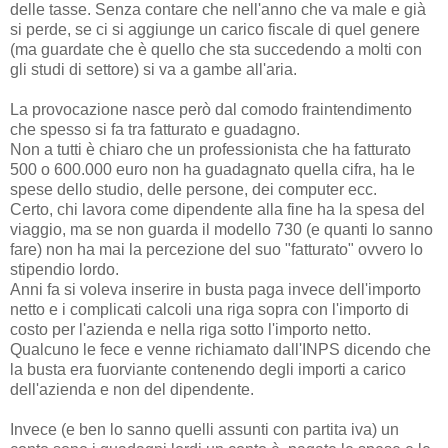
delle tasse. Senza contare che nell'anno che va male e già
si perde, se ci si aggiunge un carico fiscale di quel genere
(ma guardate che è quello che sta succedendo a molti con
gli studi di settore) si va a gambe all'aria.
La provocazione nasce però dal comodo fraintendimento
che spesso si fa tra fatturato e guadagno.
Non a tutti è chiaro che un professionista che ha fatturato
500 o 600.000 euro non ha guadagnato quella cifra, ha le
spese dello studio, delle persone, dei computer ecc.
Certo, chi lavora come dipendente alla fine ha la spesa del
viaggio, ma se non guarda il modello 730 (e quanti lo sanno
fare) non ha mai la percezione del suo "fatturato" ovvero lo
stipendio lordo.
Anni fa si voleva inserire in busta paga invece dell'importo
netto e i complicati calcoli una riga sopra con l'importo di
costo per l'azienda e nella riga sotto l'importo netto.
Qualcuno le fece e venne richiamato dall'INPS dicendo che
la busta era fuorviante contenendo degli importi a carico
dell'azienda e non del dipendente.
Invece (e ben lo sanno quelli assunti con partita iva) un