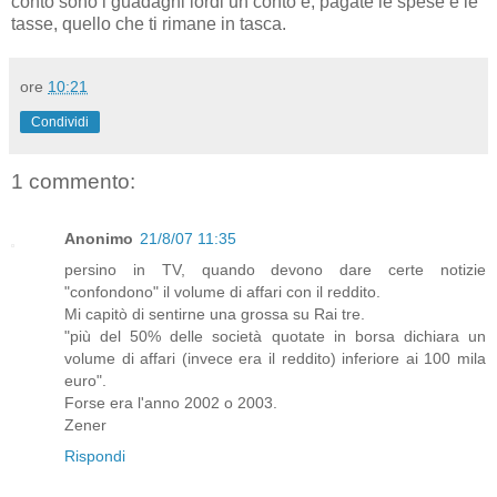
conto sono i guadagni lordi un conto è, pagate le spese e le
tasse, quello che ti rimane in tasca.
ore
10:21
Condividi
1 commento:
Anonimo
21/8/07 11:35
persino in TV, quando devono dare certe notizie
"confondono" il volume di affari con il reddito.
Mi capitò di sentirne una grossa su Rai tre.
"più del 50% delle società quotate in borsa dichiara un
volume di affari (invece era il reddito) inferiore ai 100 mila
euro".
Forse era l'anno 2002 o 2003.
Zener
Rispondi