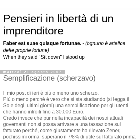
Pensieri in libertà di un
imprenditore
Faber est suae quisque fortunae.
-
(ognuno è artefice
delle proprie fortune)
When they said "Sit down" I stood up
martedì 21 agosto 2007
Semplificazione (scherzavo)
Il mio post di ieri è più o meno uno scherzo.
Più o meno perché è vero che si sta studiando (si legga il
Sole degli ultimi giorni) una semplificazione per gli utenti
che hanno introiti fino a 30.000 Euro.
Credo invece che pur nella incapacità dei nostri attuali
governanti non si possa arrivare a una tassazione sul
fatturato perché, come giustamente ha rilevato Zener,
pochissimi ormai superano il 7/8% di utile sul fatturato prima