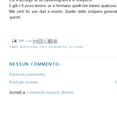
Chi si accorge se un cassintegrato è in sciopero?
E già c'è poco lavoro, se si fermano quelli che hanno qualcosa
Ma certi tic son duri a morire. Quello dello sciopero genera
questi.
ORE
17:26
TAGS:
BERLUSCONI
,
CRISI ECONOMICA
,
VELTRONI
NESSUN COMMENTO:
Posta un commento
Post più recente
Iscriviti a:
Commenti sul post (Atom)