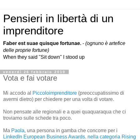
Pensieri in libertà di un
imprenditore
Faber est suae quisque fortunae.
-
(ognuno è artefice
delle proprie fortune)
When they said "Sit down" I stood up
venerdì 26 febbraio 2010
Vota e fai votare
Mi accodo al
Piccoloimprenditore
(preoccupatissimo di
avermi dietro) per chiedere per una volta di votare.
Non pensate alle regionali e a quei quaquaraqua che ci
troviamo sulle schede tra poco.
Ma
Paola
, una persona in gamba che concorre per i
LinkedIn European Business Awards. nella categoria Rising