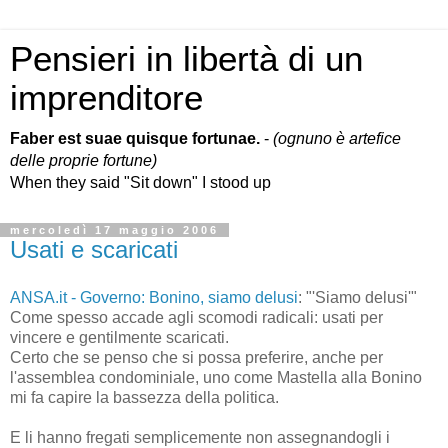
Pensieri in libertà di un
imprenditore
Faber est suae quisque fortunae.
-
(ognuno è artefice
delle proprie fortune)
When they said "Sit down" I stood up
mercoledì 17 maggio 2006
Usati e scaricati
ANSA.it - Governo: Bonino, siamo delusi
: "'Siamo delusi'"
Come spesso accade agli scomodi radicali: usati per
vincere e gentilmente scaricati.
Certo che se penso che si possa preferire, anche per
l'assemblea condominiale, uno come Mastella alla Bonino
mi fa capire la bassezza della politica.
E li hanno fregati semplicemente non assegnandogli i