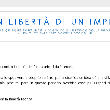
IN LIBERTÀ DI UN IM
AE QUISQUE FORTUNAE.
-
(OGNUNO È ARTEFICE DELLE PRO
WHEN THEY SAID "SIT DOWN" I STOOD UP
à contro la copia dei film scaricati da internet.
 lo spot vero e proprio sarà 10, poi si dice "da un'idea di" e la sfil
ia (che mi pare in questo periodo avrebbe cose più urgenti di
n la finalità teorica.