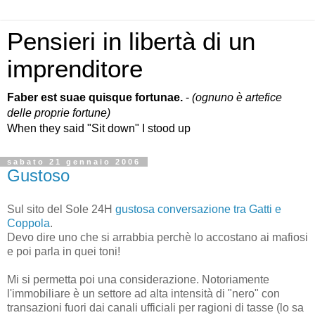
Pensieri in libertà di un
imprenditore
Faber est suae quisque fortunae.
-
(ognuno è artefice
delle proprie fortune)
When they said "Sit down" I stood up
sabato 21 gennaio 2006
Gustoso
Sul sito del Sole 24H
gustosa conversazione tra Gatti e
Coppola
.
Devo dire uno che si arrabbia perchè lo accostano ai mafiosi
e poi parla in quei toni!
Mi si permetta poi una considerazione. Notoriamente
l'immobiliare è un settore ad alta intensità di "nero" con
transazioni fuori dai canali ufficiali per ragioni di tasse (lo sa