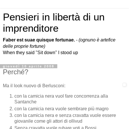
Pensieri in libertà di un
imprenditore
Faber est suae quisque fortunae.
-
(ognuno è artefice
delle proprie fortune)
When they said "Sit down" I stood up
giovedì 10 aprile 2008
Perché?
Ma il look nuovo di Berlusconi:
con la camicia nera vuol fare concorrenza alla
Santanche
con la camicia nera vuole sembrare più magro
con la camicia nera e senza cravatta vuole essere
giovanile come gli attori di ollivud
Senza cravatta vuole rubare voti a Bossi