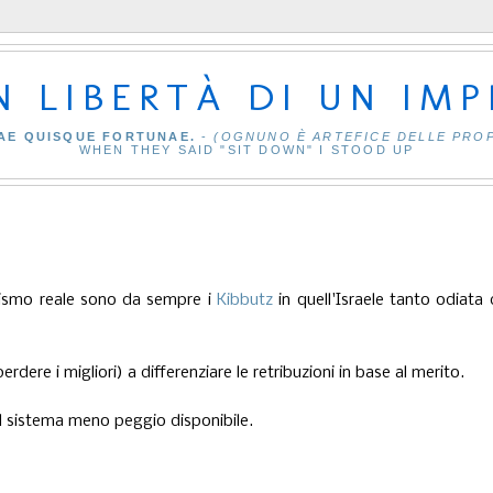
IN LIBERTÀ DI UN IM
AE QUISQUE FORTUNAE.
-
(OGNUNO È ARTEFICE DELLE PRO
WHEN THEY SAID "SIT DOWN" I STOOD UP
alismo reale sono da sempre i
Kibbutz
in quell'Israele tanto odiata 
rdere i migliori) a differenziare le retribuzioni in base al merito.
è il sistema meno peggio disponibile.