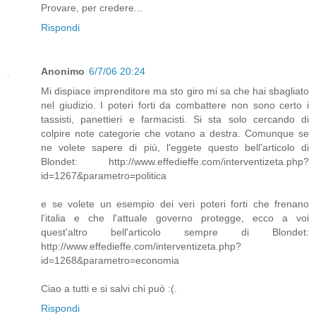
Provare, per credere...
Rispondi
Anonimo
6/7/06 20:24
Mi dispiace imprenditore ma sto giro mi sa che hai sbagliato
nel giudizio. I poteri forti da combattere non sono certo i
tassisti, panettieri e farmacisti. Si sta solo cercando di
colpire note categorie che votano a destra. Comunque se
ne volete sapere di più, l'eggete questo bell'articolo di
Blondet: http://www.effedieffe.com/interventizeta.php?
id=1267&parametro=politica
e se volete un esempio dei veri poteri forti che frenano
l'italia e che l'attuale governo protegge, ecco a voi
quest'altro bell'articolo sempre di Blondet:
http://www.effedieffe.com/interventizeta.php?
id=1268&parametro=economia
Ciao a tutti e si salvi chi può :(.
Rispondi