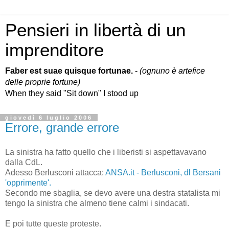
Pensieri in libertà di un
imprenditore
Faber est suae quisque fortunae.
-
(ognuno è artefice
delle proprie fortune)
When they said "Sit down" I stood up
giovedì 6 luglio 2006
Errore, grande errore
La sinistra ha fatto quello che i liberisti si aspettavavano
dalla CdL.
Adesso Berlusconi attacca:
ANSA.it - Berlusconi, dl Bersani
'opprimente'.
Secondo me sbaglia, se devo avere una destra statalista mi
tengo la sinistra che almeno tiene calmi i sindacati.
E poi tutte queste proteste.