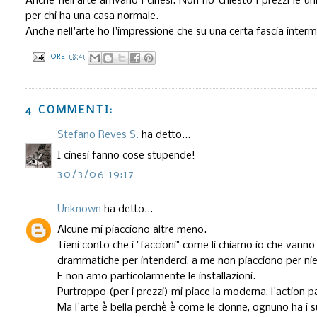
Anche nell'arte arrivano i cinesi. Non ho chiesto i prezzi le 
per chi ha una casa normale.
Anche nell'arte ho l'impressione che su una certa fascia interme
ORE
18:41
4 COMMENTI:
Stefano Reves S.
ha detto...
I cinesi fanno cose stupende!
30/3/06 19:17
Unknown
ha detto...
Alcune mi piacciono altre meno.
Tieni conto che i "faccioni" come li chiamo io che vann
drammatiche per intenderci, a me non piacciono per nient
E non amo particolarmente le installazioni.
Purtroppo (per i prezzi) mi piace la moderna, l'action pa
Ma l'arte è bella perchè è come le donne, ognuno ha i s