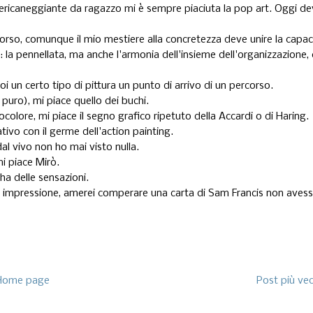
mericaneggiante da ragazzo mi è sempre piaciuta la pop art. Oggi d
orso, comunque il mio mestiere alla concretezza deve unire la capac
re: la pennellata, ma anche l'armonia dell'insieme dell'organizzazione,
 un certo tipo di pittura un punto di arrivo di un percorso.
puro), mi piace quello dei buchi.
colore, mi piace il segno grafico ripetuto della Accardi o di Haring.
ivo con il germe dell'action painting.
 vivo non ho mai visto nulla.
i piace Mirò.
ha delle sensazioni.
e impressione, amerei comperare una carta di Sam Francis non aves
Home page
Post più ve