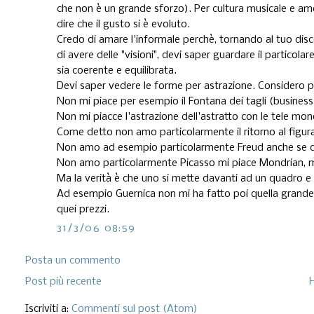
che non è un grande sforzo). Per cultura musicale e a
dire che il gusto si è evoluto.
Credo di amare l'informale perchè, tornando al tuo disc
di avere delle "visioni", devi saper guardare il particola
sia coerente e equilibrata.
Devi saper vedere le forme per astrazione. Considero poi
Non mi piace per esempio il Fontana dei tagli (business 
Non mi piacce l'astrazione dell'astratto con le tele mono
Come detto non amo particolarmente il ritorno al figurat
Non amo ad esempio particolarmente Freud anche se dal
Non amo particolarmente Picasso mi piace Mondrian, m
Ma la verità è che uno si mette davanti ad un quadro e 
Ad esempio Guernica non mi ha fatto poi quella grand
quei prezzi.
31/3/06 08:59
Posta un commento
Post più recente
Iscriviti a:
Commenti sul post (Atom)