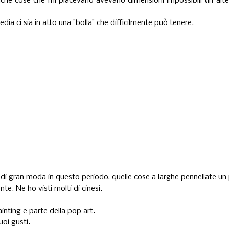
uniche cose che mi piacevano avevano dimensioni impossibili (in alt
dia ci sia in atto una "bolla" che difficilmente può tenere.
o di gran moda in questo periodo, quelle cose a larghe pennellate un
e. Ne ho visti molti di cinesi.
inting e parte della pop art.
uoi gusti.