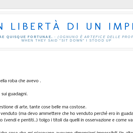
IN LIBERTÀ DI UN IM
AE QUISQUE FORTUNAE.
-
(OGNUNO È ARTEFICE DELLE PRO
WHEN THEY SAID "SIT DOWN" I STOOD UP
della roba che avevo .
s sui guadagni.
gestione di arte, tante cose belle ma costose.
vevo venduto (ma devo ammettere che ho venduto perché ero in guad
vendi e pentiti..) tolgo i titoli da quelli in osservazione e come va