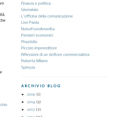
evo
Finanza e politica
Giornalaio
ità
L'officina della comunicazione
 che
Live Paola
NoiseFromAmeriKa
Pensieri economici
Phastidio
Piccolo imprenditore
Riflessioni di un dottore commercialista
Roberta Milano
Spinoza
se
ARCHIVIO BLOG
►
2016
(1)
►
2014
(3)
cchio
►
2013
(7)