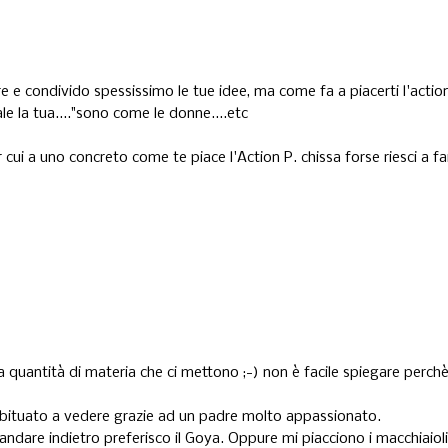
mpre e condivido spessissimo le tue idee, ma come fa a piacerti l'actio
 la tua...."sono come le donne....etc
cui a uno concreto come te piace l'Action P. chissa forse riesci a f
la quantità di materia che ci mettono ;-) non è facile spiegare perch
abituato a vedere grazie ad un padre molto appassionato.
are indietro preferisco il Goya. Oppure mi piacciono i macchiaioli