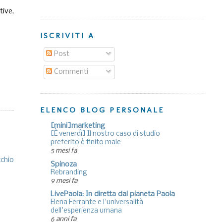
tive,
ISCRIVITI A
Post
Commenti
ELENCO BLOG PERSONALE
[mini]marketing
[È venerdì] Il nostro caso di studio
preferito è finito male
5 mesi fa
cchio
Spinoza
Rebranding
9 mesi fa
LivePaola: In diretta dal pianeta Paola
Elena Ferrante e l'universalità
dell'esperienza umana
6 anni fa