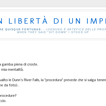
IN LIBERTÀ DI UN IM
AE QUISQUE FORTUNAE.
-
(OGNUNO È ARTEFICE DELLE PRO
WHEN THEY SAID "SIT DOWN" I STOOD UP
a gamba piena di croste.
a mia mentalità.
alito le Dunn's River Falls, la "procedura" prevede che si salga tene
me da foto).
 procedure?
ccio.