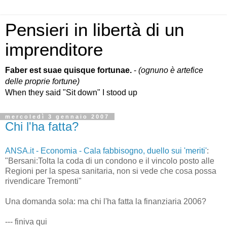
Pensieri in libertà di un
imprenditore
Faber est suae quisque fortunae.
-
(ognuno è artefice
delle proprie fortune)
When they said "Sit down" I stood up
mercoledì 3 gennaio 2007
Chi l'ha fatta?
ANSA.it - Economia - Cala fabbisogno, duello sui 'meriti'
:
"Bersani:Tolta la coda di un condono e il vincolo posto alle
Regioni per la spesa sanitaria, non si vede che cosa possa
rivendicare Tremonti"
Una domanda sola: ma chi l'ha fatta la finanziaria 2006?
--- finiva qui