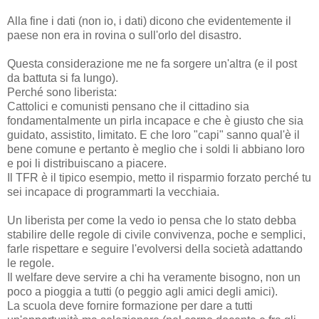
Alla fine i dati (non io, i dati) dicono che evidentemente il
paese non era in rovina o sull'orlo del disastro.
Questa considerazione me ne fa sorgere un'altra (e il post
da battuta si fa lungo).
Perché sono liberista:
Cattolici e comunisti pensano che il cittadino sia
fondamentalmente un pirla incapace e che è giusto che sia
guidato, assistito, limitato. E che loro "capi" sanno qual'è il
bene comune e pertanto è meglio che i soldi li abbiano loro
e poi li distribuiscano a piacere.
Il TFR è il tipico esempio, metto il risparmio forzato perché tu
sei incapace di programmarti la vecchiaia.
Un liberista per come la vedo io pensa che lo stato debba
stabilire delle regole di civile convivenza, poche e semplici,
farle rispettare e seguire l'evolversi della società adattando
le regole.
Il welfare deve servire a chi ha veramente bisogno, non un
poco a pioggia a tutti (o peggio agli amici degli amici).
La scuola deve fornire formazione per dare a tutti