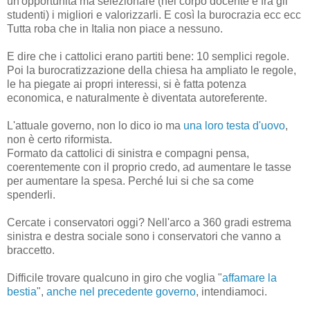
un'opportunità ma selezionare (nel corpo docente e fra gli
studenti) i migliori e valorizzarli. E così la burocrazia ecc ecc
Tutta roba che in Italia non piace a nessuno.
E dire che i cattolici erano partiti bene: 10 semplici regole.
Poi la burocratizzazione della chiesa ha ampliato le regole,
le ha piegate ai propri interessi, si è fatta potenza
economica, e naturalmente è diventata autoreferente.
L'attuale governo, non lo dico io ma
una loro testa d'uovo
,
non è certo riformista.
Formato da cattolici di sinistra e compagni pensa,
coerentemente con il proprio credo, ad aumentare le tasse
per aumentare la spesa. Perché lui si che sa come
spenderli.
Cercate i conservatori oggi? Nell'arco a 360 gradi estrema
sinistra e destra sociale sono i conservatori che vanno a
braccetto.
Difficile trovare qualcuno in giro che voglia "
affamare la
bestia
",
anche nel precedente governo
, intendiamoci.