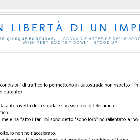
IN LIBERTÀ DI UN IM
AE QUISQUE FORTUNAE.
-
(OGNUNO È ARTEFICE DELLE PRO
WHEN THEY SAID "SIT DOWN" I STOOD UP
ndizioni di traffico lo permettono in autostrada non rispetto i limi
ro patente).
da auto civetta della stradale con sistema di telecamere.
ffico.
 me e ha fatto i fari, mi sono detto "sono loro" ho rallentato a 130
olte, io non ho riaccelerato.