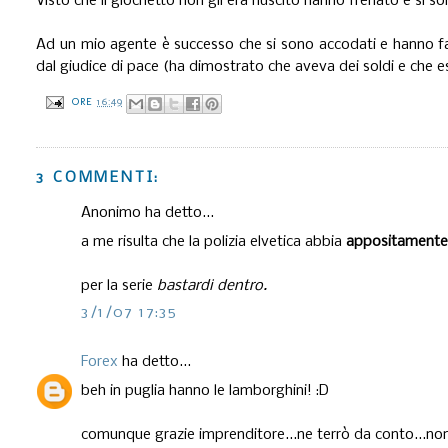
Visto che il giochetto non gli era riuscito hanno frenato e si so
Ad un mio agente è successo che si sono accodati e hanno fatto
dal giudice di pace (ha dimostrato che aveva dei soldi e che
ORE
16:49
3 COMMENTI:
Anonimo ha detto...
a me risulta che la polizia elvetica abbia
appositament
per la serie
bastardi dentro.
3/1/07 17:35
Forex
ha detto...
beh in puglia hanno le lamborghini! :D
comunque grazie imprenditore...ne terrò da conto...non