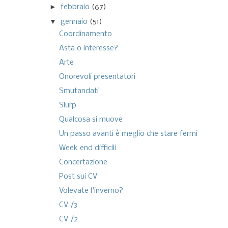
►
febbraio
(67)
▼
gennaio
(51)
Coordinamento
Asta o interesse?
Arte
Onorevoli presentatori
Smutandati
Slurp
Qualcosa si muove
Un passo avanti è meglio che stare fermi
Week end difficili
Concertazione
Post sui CV
Volevate l'inverno?
CV /3
CV /2