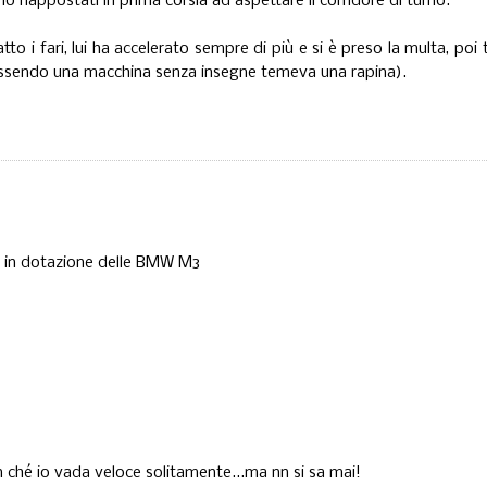
no riappostati in prima corsia ad aspettare il corridore di turno.
 i fari, lui ha accelerato sempre di più e si è preso la multa, poi 
 essendo una macchina senza insegne temeva una rapina).
e
in dotazione delle BMW M3
 ché io vada veloce solitamente...ma nn si sa mai!