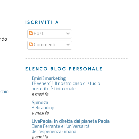
ISCRIVITI A
Post
ando
Commenti
ELENCO BLOG PERSONALE
[mini]marketing
[È venerdì] Il nostro caso di studio
preferito è finito male
cchio
5 mesi fa
Spinoza
Rebranding
9 mesi fa
LivePaola: In diretta dal pianeta Paola
Elena Ferrante e l'universalità
dell'esperienza umana
6 anni fa