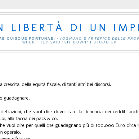
IN LIBERTÀ DI UN IM
AE QUISQUE FORTUNAE.
-
(OGNUNO È ARTEFICE DELLE PRO
WHEN THEY SAID "SIT DOWN" I STOOD UP
crescita, della equità fiscale, di tanti altri bei discorsi.
cito guadagnare.
detrazioni, che vuol dire dover fare la denuncia dei redditi anch
uoi, alla faccia dei pacs & co.
he vuol dire per quelli che guadagnano più di 100.000 Euro circa 
un operaio.