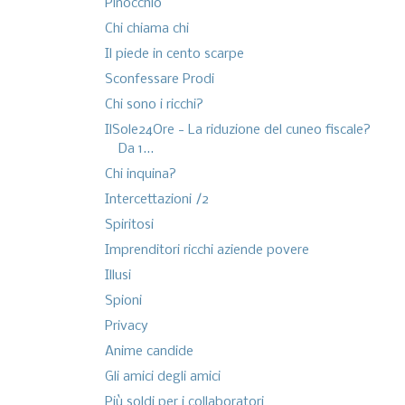
Pinocchio
Chi chiama chi
Il piede in cento scarpe
Sconfessare Prodi
Chi sono i ricchi?
IlSole24Ore - La riduzione del cuneo fiscale?
Da 1...
Chi inquina?
Intercettazioni /2
Spiritosi
Imprenditori ricchi aziende povere
Illusi
Spioni
Privacy
Anime candide
Gli amici degli amici
Più soldi per i collaboratori