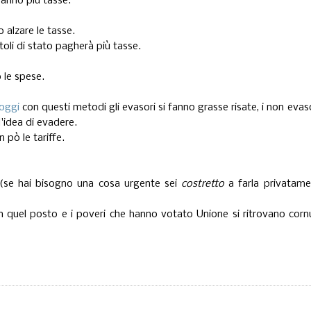
ranno più tasse.
o alzare le tasse.
toli di stato pagherà più tasse.
 le spese.
 oggi
con questi metodi gli evasori si fanno grasse risate, i non evaso
l'idea di evadere.
 pò le tariffe.
a (se hai bisogno una cosa urgente sei
costretto
a farla privatame
in quel posto e i poveri che hanno votato Unione si ritrovano corn