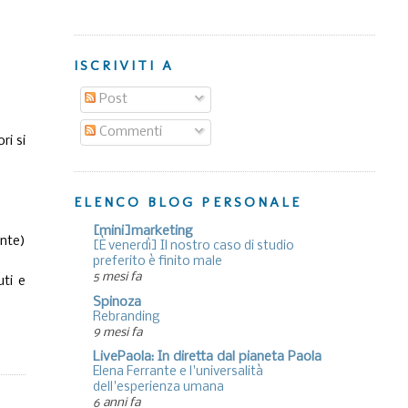
ISCRIVITI A
Post
Commenti
ri si
ELENCO BLOG PERSONALE
[mini]marketing
nte)
[È venerdì] Il nostro caso di studio
preferito è finito male
5 mesi fa
uti e
Spinoza
Rebranding
9 mesi fa
LivePaola: In diretta dal pianeta Paola
Elena Ferrante e l'universalità
dell'esperienza umana
6 anni fa