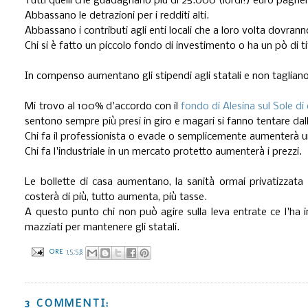
Tutti quelli che guadagnano più di 25.000 (lordi!) euro paghe
Abbassano le detrazioni per i redditi alti.
Abbassano i contributi agli enti locali che a loro volta dovrann
Chi si è fatto un piccolo fondo di investimento o ha un pò di ti
In compenso aumentano gli stipendi agli statali e non tagliano
Mi trovo al 100% d'accordo con il
fondo di Alesina sul Sole di
sentono sempre più presi in giro e magari si fanno tentare dal
Chi fa il professionista o evade o semplicemente aumenterà un
Chi fa l'industriale in un mercato protetto aumenterà i prezzi.
Le bollette di casa aumentano, la sanità ormai privatizzat
costerà di più, tutto aumenta, più tasse.
A questo punto chi non può agire sulla leva entrate ce l'ha 
mazziati per mantenere gli statali.
ORE
15:58
3 COMMENTI: