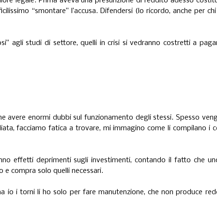
 valore legale. Prima aveva una presunzione di reddito adesso costit
cilissimo “smontare” l’accusa. Difendersi (lo ricordo, anche per chi
agli studi di settore, quelli in crisi si vedranno costretti a paga
 che avere enormi dubbi sul funzionamento degli stessi. Spesso ve
gliata, facciamo fatica a trovare, mi immagino come li compilano i c
nno effetti deprimenti sugli investimenti, contando il fatto che u
o e compra solo quelli necessari.
a io i torni li ho solo per fare manutenzione, che non produce red