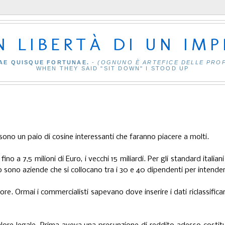
IN LIBERTÀ DI UN IM
AE QUISQUE FORTUNAE.
-
(OGNUNO È ARTEFICE DELLE PRO
WHEN THEY SAID "SIT DOWN" I STOOD UP
ono un paio di cosine interessanti che faranno piacere a molti.
fino a 7,5 milioni di Euro, i vecchi 15 miliardi. Per gli standard italian
sono aziende che si collocano tra i 30 e 40 dipendenti per intender
tore. Ormai i commercialisti sapevano dove inserire i dati riclassifica