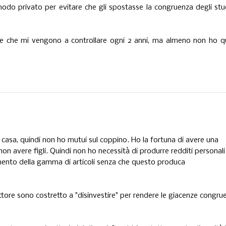
modo privato per evitare che gli spostasse la congruenza degli stu
dire che mi vengono a controllare ogni 2 anni, ma almeno non ho q
 casa, quindi non ho mutui sul coppino. Ho la fortuna di avere una
n avere figli. Quindi non ho necessità di produrre redditi personali a
mento della gamma di articoli senza che questo produca
ore sono costretto a "disinvestire" per rendere le giacenze congru