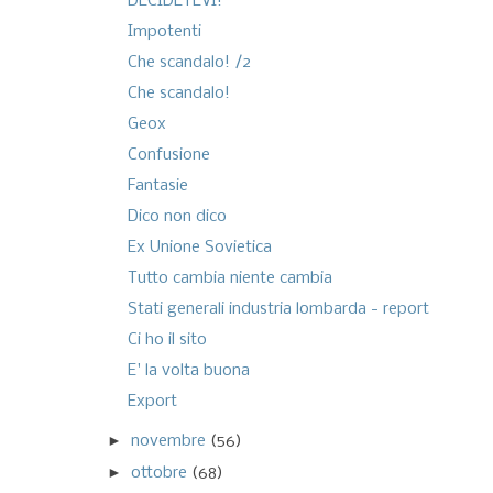
DECIDETEVI!
Impotenti
Che scandalo! /2
Che scandalo!
Geox
Confusione
Fantasie
Dico non dico
Ex Unione Sovietica
Tutto cambia niente cambia
Stati generali industria lombarda - report
Ci ho il sito
E' la volta buona
Export
►
novembre
(56)
►
ottobre
(68)