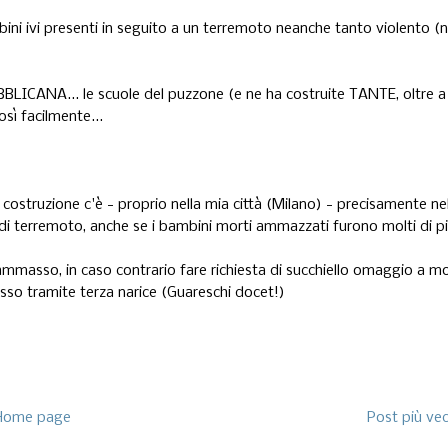
ni ivi presenti in seguito a un terremoto neanche tanto violento (n
BLICANA... le scuole del puzzone (e ne ha costruite TANTE, oltre a
sì facilmente...
 costruzione c'è - proprio nella mia città (Milano) - precisamente ne
ò di terremoto, anche se i bambini morti ammazzati furono molti di pi
l'ammasso, in caso contrario fare richiesta di succhiello omaggio a mo
sso tramite terza narice (Guareschi docet!)
Home page
Post più ve