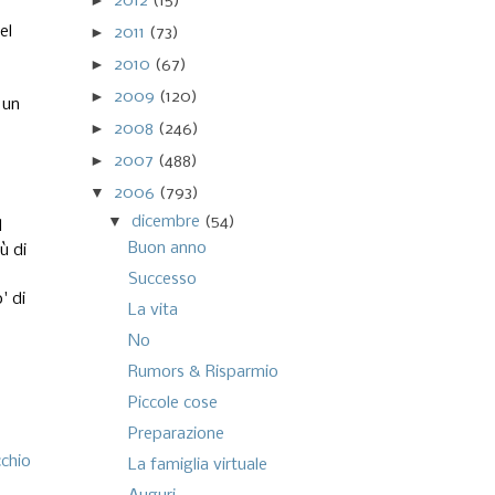
►
2012
(15)
el
►
2011
(73)
►
2010
(67)
►
2009
(120)
 un
►
2008
(246)
►
2007
(488)
▼
2006
(793)
▼
dicembre
(54)
l
Buon anno
ù di
Successo
' di
La vita
No
Rumors & Risparmio
Piccole cose
Preparazione
cchio
La famiglia virtuale