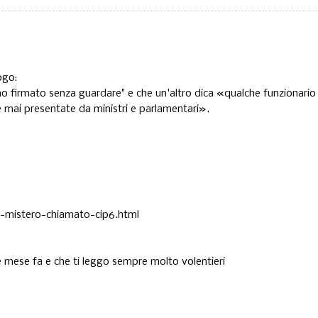
ogo:
ho firmato senza guardare" e che un'altro dica «qualche funzionario
me mai presentate da ministri e parlamentari».
un-mistero-chiamato-cip6.html
he mese fa e che ti leggo sempre molto volentieri