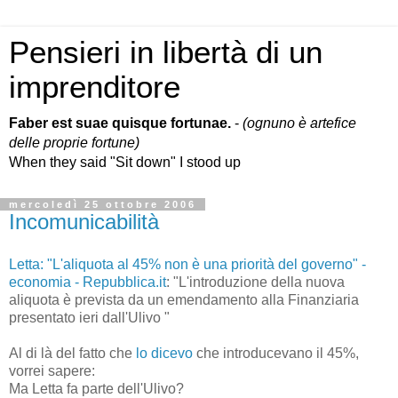
Pensieri in libertà di un
imprenditore
Faber est suae quisque fortunae.
-
(ognuno è artefice
delle proprie fortune)
When they said "Sit down" I stood up
mercoledì 25 ottobre 2006
Incomunicabilità
Letta: "L'aliquota al 45% non è una priorità del governo" -
economia - Repubblica.it
: "L'introduzione della nuova
aliquota è prevista da un emendamento alla Finanziaria
presentato ieri dall'Ulivo "
Al di là del fatto che
lo dicevo
che introducevano il 45%,
vorrei sapere:
Ma Letta fa parte dell'Ulivo?